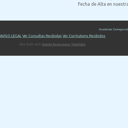
Fecha de Alta en nuestr
Academia Cartagena
AVISO LEGAL
Ver Consultas Recibidas
Ver Currículums Recibidos
Site built with
Simple Responsive Template