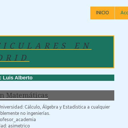
INICIO
Acc
TICULARES EN
DRID
uis Alberto
en Matemáticas
niversidad: Cálculo, Álgebra y Estadística a cualquier
riblemente no ingenierías.
profesor_academia
dad: asimetrico