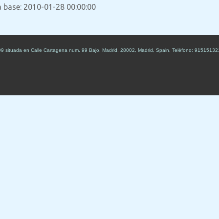
a base: 2010-01-28 00:00:00
99
situada en
Calle Cartagena num. 99 Bajo
.
Madrid
,
28002
,
Madrid
,
Spain
,
Teléfono:
91515132