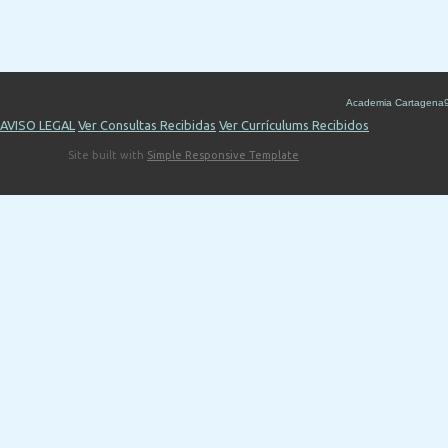
Academia Cartagena
AVISO LEGAL
Ver Consultas Recibidas
Ver Currículums Recibidos
Site built with
Simple Responsive Template