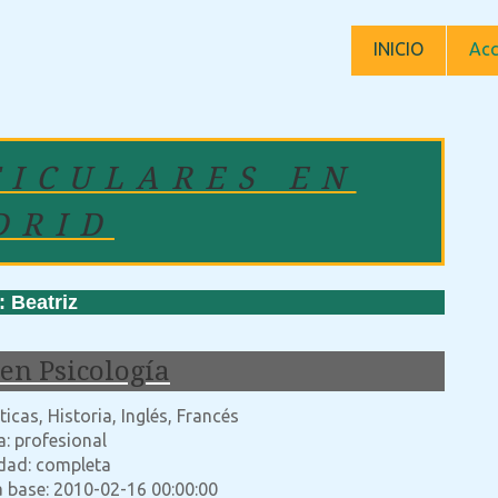
INICIO
Acc
TICULARES EN
DRID
Beatriz
en Psicología
cas, Historia, Inglés, Francés
a: profesional
idad: completa
a base: 2010-02-16 00:00:00