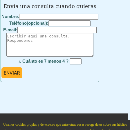
Envía una consulta cuando quieras
Nombre:
Teléfono(opcional):
E-mail:
¿ Cuánto es 7 menos 4 ?
ENVIAR
Academia Cartagena99
situada en
Calle Cartagena num. 99 Bajo
.
Madrid
,
28002
,
Madrid
,
Usamos cookies propias y de terceros que entre otras cosas recoge datos sobre sus hábitos
Spain
,
Teléfono:
915151321
.
cartagena99.com
.