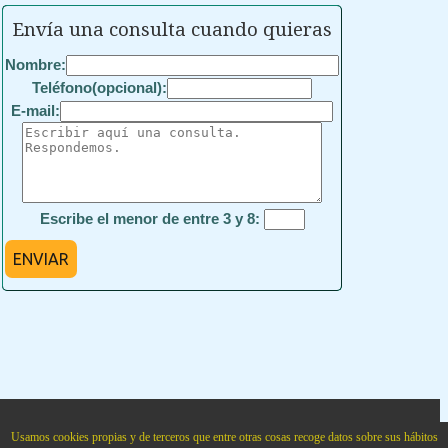
Envía una consulta cuando quieras
Nombre:
Teléfono(opcional):
E-mail:
Escribe el menor de entre 3 y 8:
ENVIAR
Academia Cartagena99
situada en
Calle Cartagena num. 99 Bajo
.
Madrid
,
28002
,
Madrid
,
Usamos cookies propias y de terceros que entre otras cosas recoge datos sobre sus hábitos