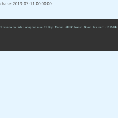
a base: 2013-07-11 00:00:00
99
situada en
Calle Cartagena num. 99 Bajo
.
Madrid
,
28002
,
Madrid
,
Spain
,
Teléfono:
91515132