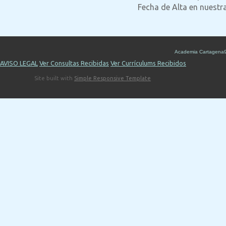
Fecha de Alta en nuestr
Academia Cartagena
AVISO LEGAL
Ver Consultas Recibidas
Ver Currículums Recibidos
Site built with
Simple Responsive Template