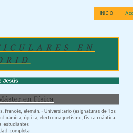
INICIO
Acc
TICULARES EN
DRID
 Jesús
Máster en Física
és, francés, alemán. - Universitario (asignaturas de 1os
modinámica, óptica, electromagnetismo, física cuántica.
a: estudiantes
idad: completa