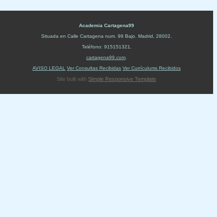
Academia Cartagena99
Situada en
Calle Cartagena num. 99 Bajo
.
Madrid
,
28002
.
Teléfono:
915151321
.
cartagena99.com
.
AVISO LEGAL
Ver Consultas Recibidas
Ver Currículums Recibidos
Site built with
Simple Responsive Template