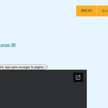
INICIO
Acc
argar (B)
):
ck aqui para recargar la página