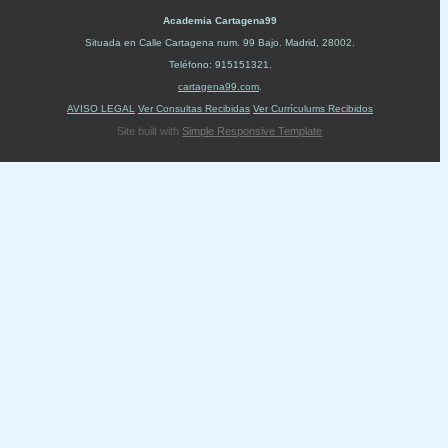
Academia Cartagena99
Situada en
Calle Cartagena num. 99 Bajo
.
Madrid
,
28002
.
Teléfono:
915151321
.
cartagena99.com
.
AVISO LEGAL
Ver Consultas Recibidas
Ver Currículums Recibidos
Site built with
Simple Responsive Template