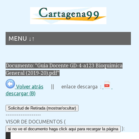
MENU ↓↑
Documento: "Guia Docente GD-4-a123 Bioquimica
General (2019-20).pdf"
Volver atrás
|| enlace descarga :
descargar (B)
Solicitud de Retirada (mostrar/ocultar)
-------------------
VISOR DE DOCUMENTOS (
):
si no ve el documento haga click aqui para recargar la página