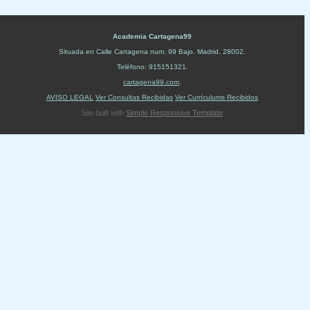
Academia Cartagena99
Situada en
Calle Cartagena num. 99 Bajo
.
Madrid
,
28002
.
Teléfono:
915151321
.
cartagena99.com
.
AVISO LEGAL
Ver Consultas Recibidas
Ver Currículums Recibidos
Site built with
Simple Responsive Template