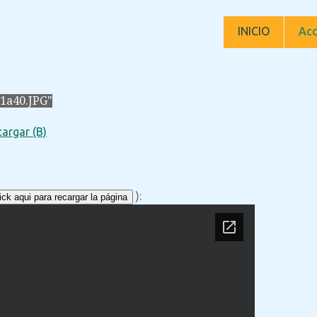
INICIO
Acc
1a40.JPG"
argar (B)
):
ck aqui para recargar la página