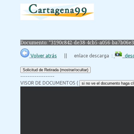
Documento: "3190c842-de38-4cb5-a056-ba7b06e3
Volver atrás
|| enlace descarga :
desc
Solicitud de Retirada (mostrar/ocultar)
-------------------
VISOR DE DOCUMENTOS (
si no ve el documento haga cli