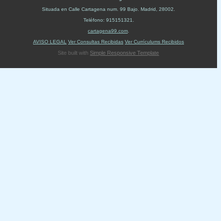
Situada en
Calle Cartagena num. 99 Bajo
.
Madrid
,
28002
.
Teléfono:
915151321
.
cartagena99.com
.
AVISO LEGAL
Ver Consultas Recibidas
Ver Currículums Recibidos
Site built with
Simple Responsive Template