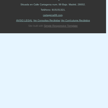
Situada en
Calle Cartagena num. 99 Bajo
.
Madrid
,
28002
.
Teléfono:
915151321
.
cartagena99.com
.
AVISO LEGAL
Ver Consultas Recibidas
Ver Currículums Recibidos
Site built with
Simple Responsive Template