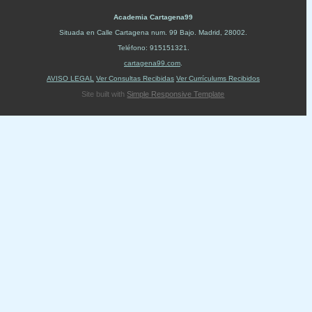
Academia Cartagena99
Situada en
Calle Cartagena num. 99 Bajo
.
Madrid
,
28002
.
Teléfono:
915151321
.
cartagena99.com
.
AVISO LEGAL
Ver Consultas Recibidas
Ver Currículums Recibidos
Site built with
Simple Responsive Template