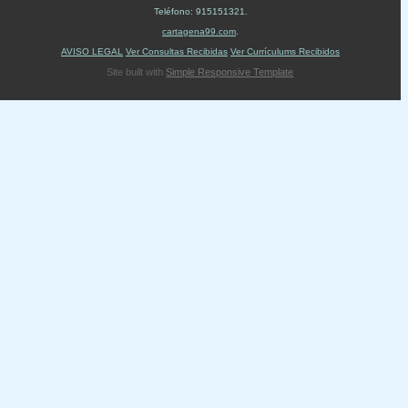
Teléfono:
915151321
.
cartagena99.com
.
AVISO LEGAL
Ver Consultas Recibidas
Ver Currículums Recibidos
Site built with
Simple Responsive Template