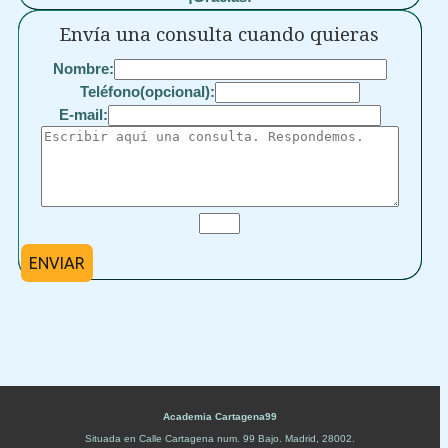
Envía una consulta cuando quieras
Nombre:
Teléfono(opcional):
E-mail:
ENVIAR
Academia Cartagena99
Situada en
Calle Cartagena num. 99 Bajo
.
Madrid
,
28002
.