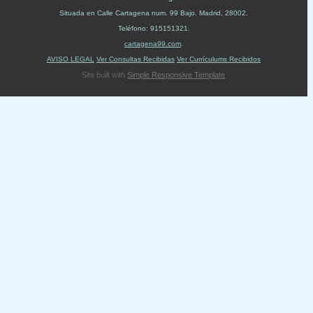
Situada en
Calle Cartagena num. 99 Bajo
.
Madrid
,
28002
.
Teléfono:
915151321
.
cartagena99.com
.
AVISO LEGAL
Ver Consultas Recibidas
Ver Currículums Recibidos
Site built with
Simple Responsive Template