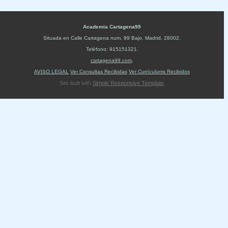
Academia Cartagena99
Situada en
Calle Cartagena num. 99 Bajo
.
Madrid
,
28002
.
Teléfono:
915151321
.
cartagena99.com
.
AVISO LEGAL
Ver Consultas Recibidas
Ver Currículums Recibidos
Site built with
Simple Responsive Template