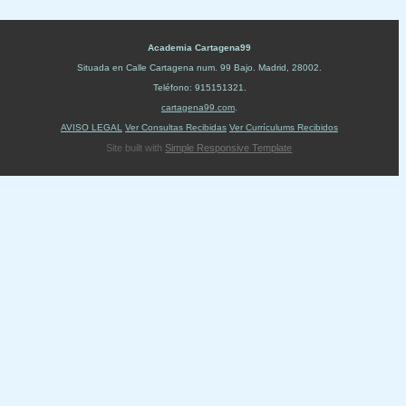
Academia Cartagena99
Situada en
Calle Cartagena num. 99 Bajo
.
Madrid
,
28002
.
Teléfono:
915151321
.
cartagena99.com
.
AVISO LEGAL
Ver Consultas Recibidas
Ver Currículums Recibidos
Site built with
Simple Responsive Template