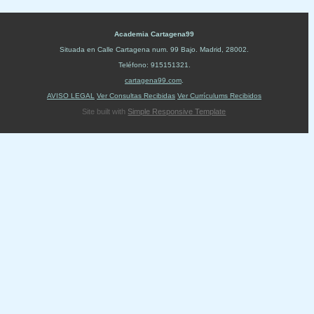
Academia Cartagena99
Situada en
Calle Cartagena num. 99 Bajo
.
Madrid
,
28002
.
Teléfono:
915151321
.
cartagena99.com
.
AVISO LEGAL
Ver Consultas Recibidas
Ver Currículums Recibidos
Site built with
Simple Responsive Template