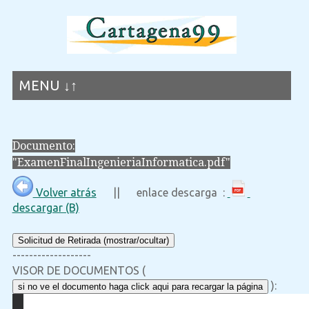
MENU ↓↑
Documento:
"ExamenFinalIngenieriaInformatica.pdf"
Volver atrás
|| enlace descarga :
descargar (B)
Solicitud de Retirada (mostrar/ocultar)
-------------------
VISOR DE DOCUMENTOS (
):
si no ve el documento haga click aqui para recargar la página