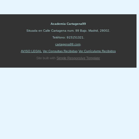
Academia Cartagena99
Situada en
Calle Cartagena num. 99 Bajo
.
Madrid
,
28002
.
Teléfono:
915151321
.
cartagena99.com
.
AVISO LEGAL
Ver Consultas Recibidas
Ver Currículums Recibidos
Site built with
Simple Responsive Template