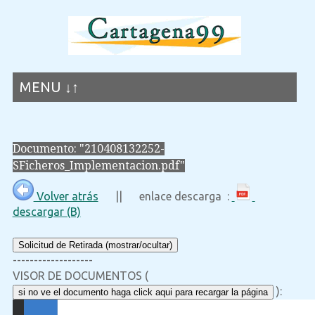
MENU ↓↑
Documento: "210408132252-
SFicheros_Implementacion.pdf"
Volver atrás
|| enlace descarga :
descargar (B)
Solicitud de Retirada (mostrar/ocultar)
-------------------
VISOR DE DOCUMENTOS (
):
si no ve el documento haga click aqui para recargar la página