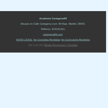
Academia Cartagena99
Situada en
Calle Cartagena num. 99 Bajo
.
Madrid
,
28002
.
Teléfono:
915151321
.
cartagena99.com
.
AVISO LEGAL
Ver Consultas Recibidas
Ver Currículums Recibidos
Site built with
Simple Responsive Template