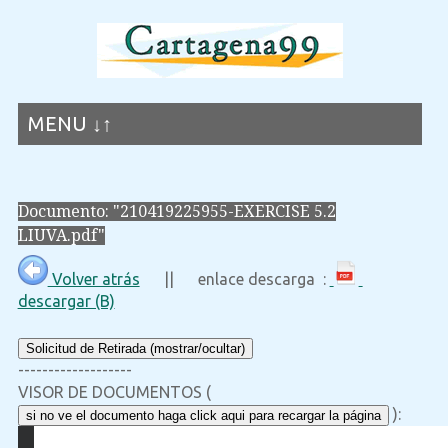
MENU ↓↑
Documento: "210419225955-EXERCISE 5.2
LIUVA.pdf"
Volver atrás
|| enlace descarga :
descargar (B)
Solicitud de Retirada (mostrar/ocultar)
-------------------
VISOR DE DOCUMENTOS (
):
si no ve el documento haga click aqui para recargar la página