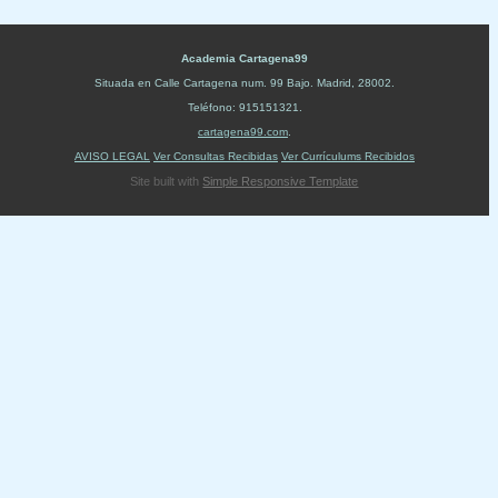
Academia Cartagena99
Situada en
Calle Cartagena num. 99 Bajo
.
Madrid
,
28002
.
Teléfono:
915151321
.
cartagena99.com
.
AVISO LEGAL
Ver Consultas Recibidas
Ver Currículums Recibidos
Site built with
Simple Responsive Template