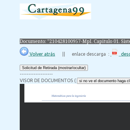
Documento: "210428100957-MpI. Capitulo 01. Sist
Volver atrás
|| enlace descarga :
desc
Solicitud de Retirada (mostrar/ocultar)
-------------------
VISOR DE DOCUMENTOS (
si no ve el documento haga cli