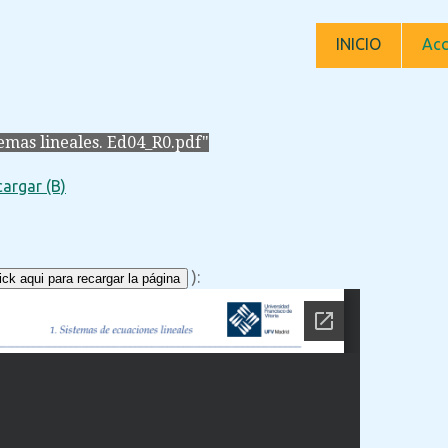
INICIO
Acc
emas lineales. Ed04_R0.pdf"
argar (B)
):
ck aqui para recargar la página