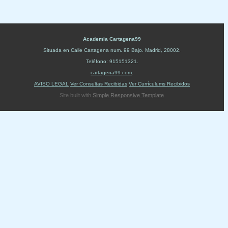
Academia Cartagena99
Situada en
Calle Cartagena num. 99 Bajo
.
Madrid
,
28002
.
Teléfono:
915151321
.
cartagena99.com
.
AVISO LEGAL
Ver Consultas Recibidas
Ver Currículums Recibidos
Site built with
Simple Responsive Template