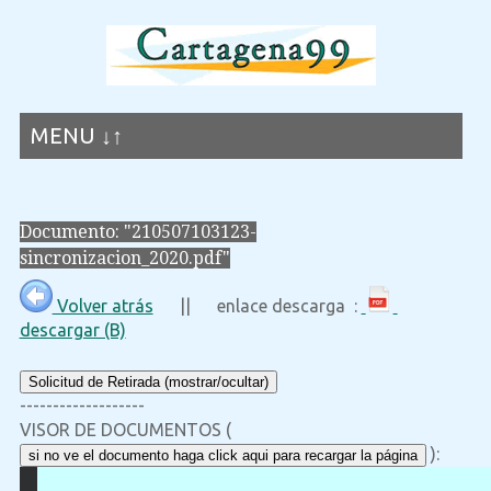
MENU ↓↑
Documento: "210507103123-
sincronizacion_2020.pdf"
Volver atrás
|| enlace descarga :
descargar (B)
Solicitud de Retirada (mostrar/ocultar)
-------------------
VISOR DE DOCUMENTOS (
):
si no ve el documento haga click aqui para recargar la página