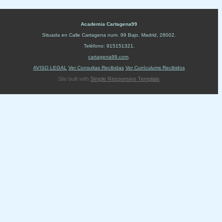
Academia Cartagena99
Situada en
Calle Cartagena num. 99 Bajo
.
Madrid
,
28002
.
Teléfono:
915151321
.
cartagena99.com
.
AVISO LEGAL
Ver Consultas Recibidas
Ver Currículums Recibidos
Site built with
Simple Responsive Template