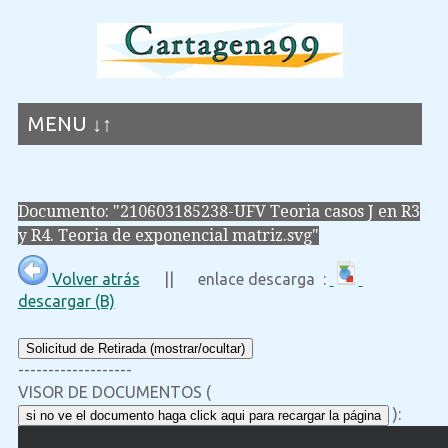
MENU ↓↑
Documento: "210603185238-UFV Teoria casos J en R3
y R4. Teoria de exponencial matriz.svg"
Volver atrás
|| enlace descarga :
descargar (B)
Solicitud de Retirada (mostrar/ocultar)
-------------------
VISOR DE DOCUMENTOS (
):
si no ve el documento haga click aqui para recargar la página