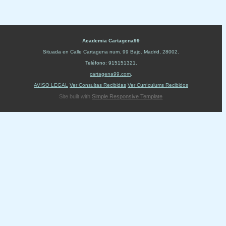
Academia Cartagena99
Situada en
Calle Cartagena num. 99 Bajo
.
Madrid
,
28002
.
Teléfono:
915151321
.
cartagena99.com
.
AVISO LEGAL
Ver Consultas Recibidas
Ver Currículums Recibidos
Site built with
Simple Responsive Template