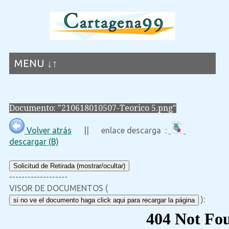
MENU ↓↑
Documento: "210618010507-Teorico 5.png"
Volver atrás
|| enlace descarga :
descargar (B)
Solicitud de Retirada (mostrar/ocultar)
-------------------
VISOR DE DOCUMENTOS (
):
si no ve el documento haga click aqui para recargar la página