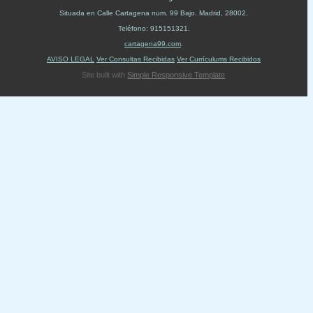
Situada en
Calle Cartagena num. 99 Bajo
.
Madrid
,
28002
.
Teléfono:
915151321
.
cartagena99.com
.
AVISO LEGAL
Ver Consultas Recibidas
Ver Currículums Recibidos
Site built with
Simple Responsive Template