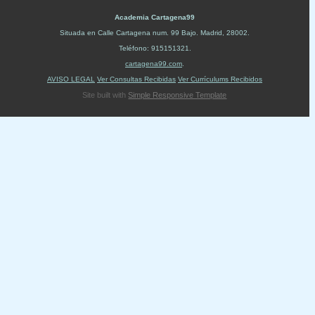
Academia Cartagena99
Situada en
Calle Cartagena num. 99 Bajo
.
Madrid
,
28002
.
Teléfono:
915151321
.
cartagena99.com
.
AVISO LEGAL
Ver Consultas Recibidas
Ver Currículums Recibidos
Site built with
Simple Responsive Template