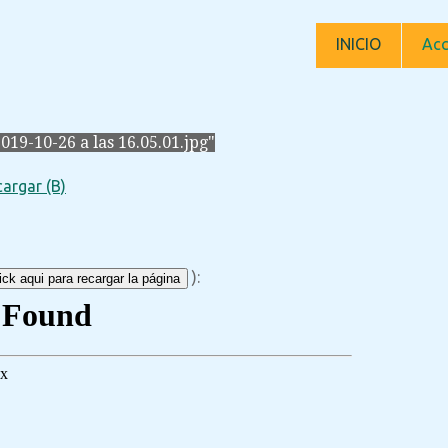
INICIO
Acc
19-10-26 a las 16.05.01.jpg"
argar (B)
):
ck aqui para recargar la página