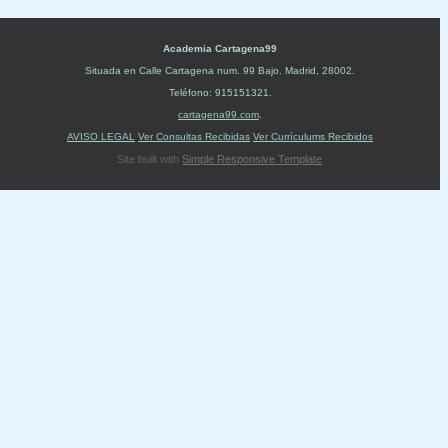
Academia Cartagena99
Situada en
Calle Cartagena num. 99 Bajo
.
Madrid
,
28002
.
Teléfono:
915151321
.
cartagena99.com
.
AVISO LEGAL
Ver Consultas Recibidas
Ver Currículums Recibidos
Site built with
Simple Responsive Template