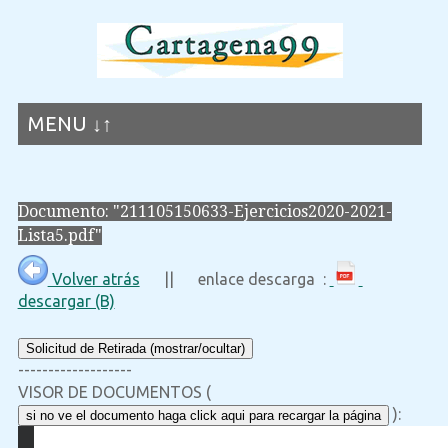
MENU ↓↑
Documento: "211105150633-Ejercicios2020-2021-
Lista5.pdf"
Volver atrás
|| enlace descarga :
descargar (B)
Solicitud de Retirada (mostrar/ocultar)
-------------------
VISOR DE DOCUMENTOS (
):
si no ve el documento haga click aqui para recargar la página