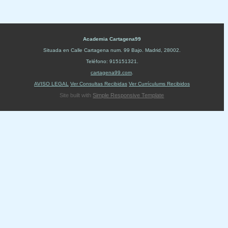
Academia Cartagena99
Situada en
Calle Cartagena num. 99 Bajo
.
Madrid
,
28002
.
Teléfono:
915151321
.
cartagena99.com
.
AVISO LEGAL
Ver Consultas Recibidas
Ver Currículums Recibidos
Site built with
Simple Responsive Template