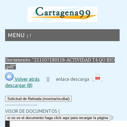
MENU ↓↑
Documento: "211107180118-ACTIVIDAD T4 QO BIO
.pdf"
Volver atrás
|| enlace descarga :
descargar (B)
Solicitud de Retirada (mostrar/ocultar)
-------------------
VISOR DE DOCUMENTOS (
):
si no ve el documento haga click aqui para recargar la página