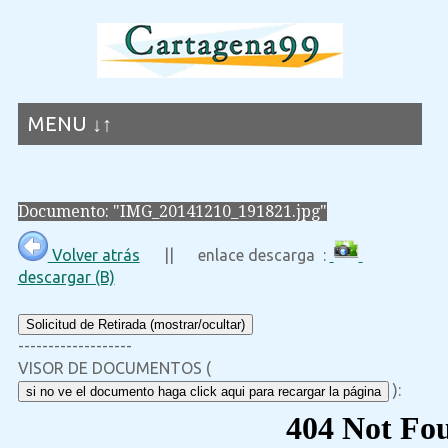
MENU ↓↑
Documento: "IMG_20141210_191821.jpg"
Volver atrás
|| enlace descarga :
descargar (B)
Solicitud de Retirada (mostrar/ocultar)
-------------------
VISOR DE DOCUMENTOS (
):
si no ve el documento haga click aqui para recargar la página