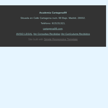
Academia Cartagena99
Situada en
Calle Cartagena num. 99 Bajo
.
Madrid
,
28002
.
Teléfono:
915151321
.
cartagena99.com
.
AVISO LEGAL
Ver Consultas Recibidas
Ver Currículums Recibidos
Site built with
Simple Responsive Template