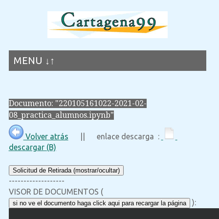
MENU ↓↑
Documento: "220105161022-2021-02-
08_practica_alumnos.ipynb"
Volver atrás
|| enlace descarga :
descargar (B)
Solicitud de Retirada (mostrar/ocultar)
-------------------
VISOR DE DOCUMENTOS (
):
si no ve el documento haga click aqui para recargar la página