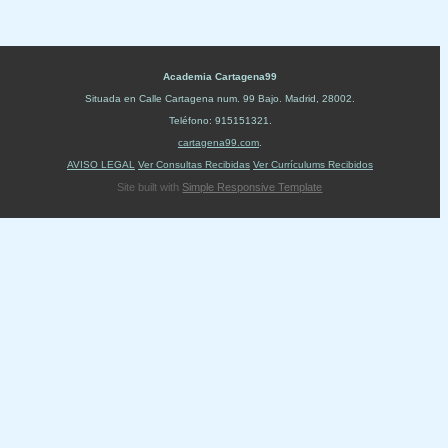
Academia Cartagena99
Situada en
Calle Cartagena num. 99 Bajo
.
Madrid
,
28002
.
Teléfono:
915151321
.
cartagena99.com
.
AVISO LEGAL
Ver Consultas Recibidas
Ver Currículums Recibidos
Site built with
Simple Responsive Template