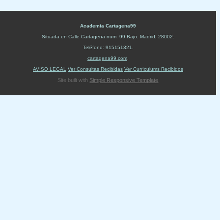
Academia Cartagena99
Situada en
Calle Cartagena num. 99 Bajo
.
Madrid
,
28002
.
Teléfono:
915151321
.
cartagena99.com
.
AVISO LEGAL
Ver Consultas Recibidas
Ver Currículums Recibidos
Site built with
Simple Responsive Template