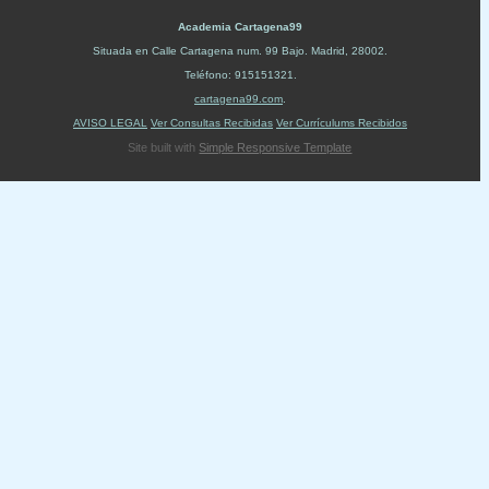
Academia Cartagena99
Situada en
Calle Cartagena num. 99 Bajo
.
Madrid
,
28002
.
Teléfono:
915151321
.
cartagena99.com
.
AVISO LEGAL
Ver Consultas Recibidas
Ver Currículums Recibidos
Site built with
Simple Responsive Template