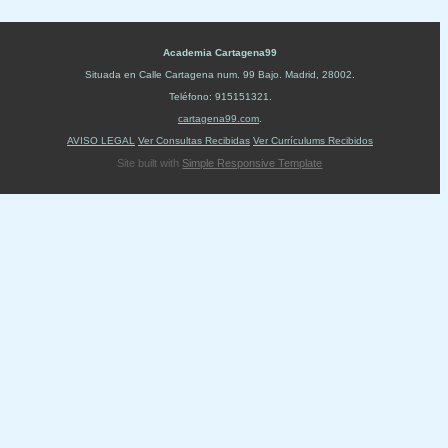
Academia Cartagena99
Situada en
Calle Cartagena num. 99 Bajo
.
Madrid
,
28002
.
Teléfono:
915151321
.
cartagena99.com
.
AVISO LEGAL
Ver Consultas Recibidas
Ver Currículums Recibidos
Site built with
Simple Responsive Template