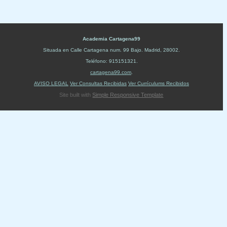
Academia Cartagena99
Situada en
Calle Cartagena num. 99 Bajo
.
Madrid
,
28002
.
Teléfono:
915151321
.
cartagena99.com
.
AVISO LEGAL
Ver Consultas Recibidas
Ver Currículums Recibidos
Site built with
Simple Responsive Template