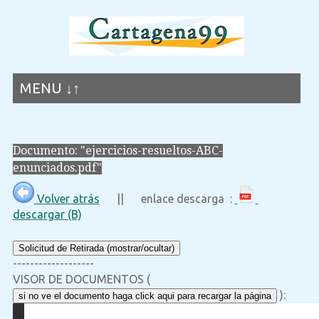
MENU ↓↑
Documento: "ejercicios-resueltos-ABC-
enunciados.pdf"
Volver atrás
|| enlace descarga :
descargar (B)
Solicitud de Retirada (mostrar/ocultar)
-------------------
VISOR DE DOCUMENTOS (
):
si no ve el documento haga click aqui para recargar la página