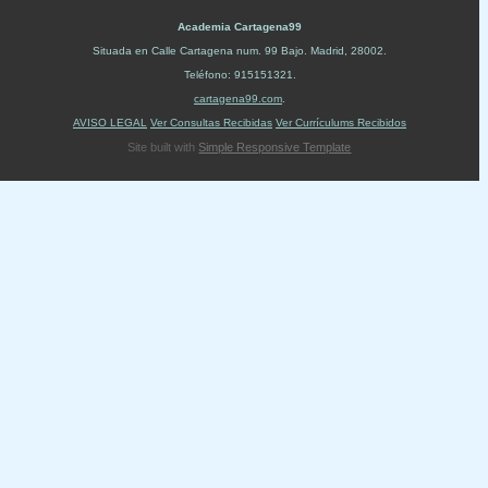
Academia Cartagena99
Situada en
Calle Cartagena num. 99 Bajo
.
Madrid
,
28002
.
Teléfono:
915151321
.
cartagena99.com
.
AVISO LEGAL
Ver Consultas Recibidas
Ver Currículums Recibidos
Site built with
Simple Responsive Template