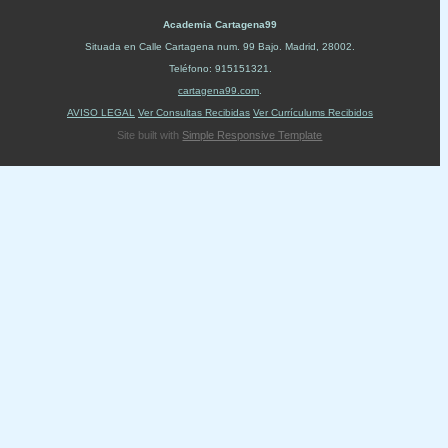
Academia Cartagena99
Situada en
Calle Cartagena num. 99 Bajo
.
Madrid
,
28002
.
Teléfono:
915151321
.
cartagena99.com
.
AVISO LEGAL
Ver Consultas Recibidas
Ver Currículums Recibidos
Site built with
Simple Responsive Template