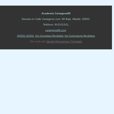
Academia Cartagena99
Situada en
Calle Cartagena num. 99 Bajo
.
Madrid
,
28002
.
Teléfono:
915151321
.
cartagena99.com
.
AVISO LEGAL
Ver Consultas Recibidas
Ver Currículums Recibidos
Site built with
Simple Responsive Template