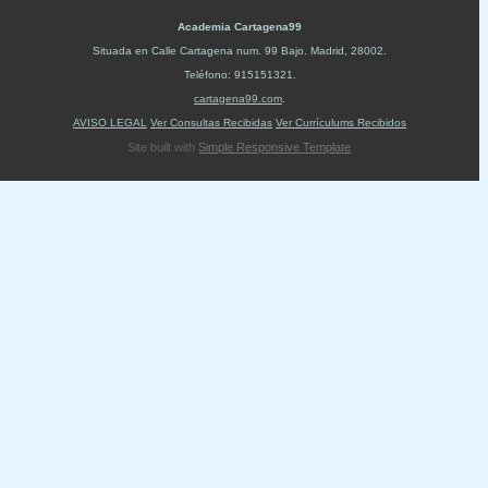
Academia Cartagena99
Situada en
Calle Cartagena num. 99 Bajo
.
Madrid
,
28002
.
Teléfono:
915151321
.
cartagena99.com
.
AVISO LEGAL
Ver Consultas Recibidas
Ver Currículums Recibidos
Site built with
Simple Responsive Template