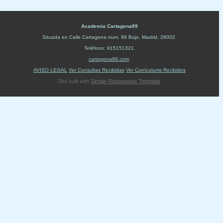
Academia Cartagena99
Situada en
Calle Cartagena num. 99 Bajo
.
Madrid
,
28002
.
Teléfono:
915151321
.
cartagena99.com
.
AVISO LEGAL
Ver Consultas Recibidas
Ver Currículums Recibidos
Site built with
Simple Responsive Template