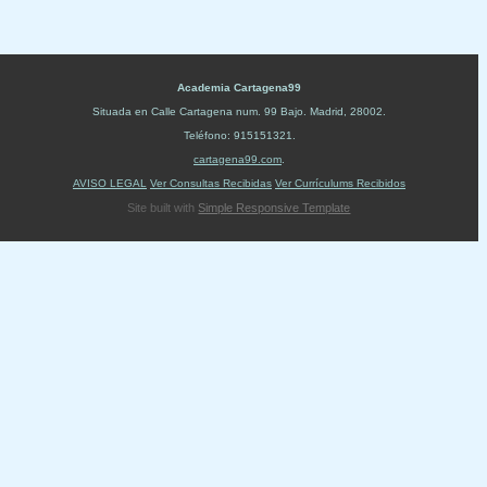
Academia Cartagena99
Situada en
Calle Cartagena num. 99 Bajo
.
Madrid
,
28002
.
Teléfono:
915151321
.
cartagena99.com
.
AVISO LEGAL
Ver Consultas Recibidas
Ver Currículums Recibidos
Site built with
Simple Responsive Template