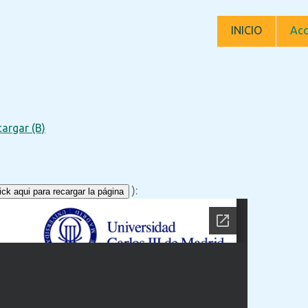
INICIO
Acc
argar (B)
):
ck aqui para recargar la página