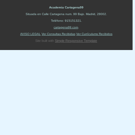
Academia Cartagena99
Situada en
Calle Cartagena num. 99 Bajo
.
Madrid
,
28002
.
Teléfono:
915151321
.
cartagena99.com
.
AVISO LEGAL
Ver Consultas Recibidas
Ver Currículums Recibidos
Site built with
Simple Responsive Template