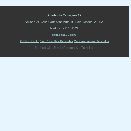
Academia Cartagena99
Situada en
Calle Cartagena num. 99 Bajo
.
Madrid
,
28002
.
Teléfono:
915151321
.
cartagena99.com
.
AVISO LEGAL
Ver Consultas Recibidas
Ver Currículums Recibidos
Site built with
Simple Responsive Template