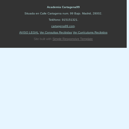
Academia Cartagena99
Situada en
Calle Cartagena num. 99 Bajo
.
Madrid
,
28002
.
Teléfono:
915151321
.
cartagena99.com
.
AVISO LEGAL
Ver Consultas Recibidas
Ver Currículums Recibidos
Site built with
Simple Responsive Template