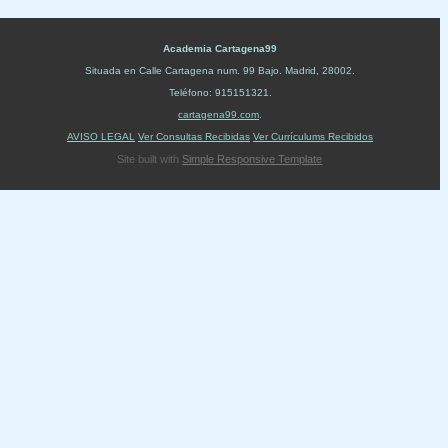
Academia Cartagena99
Situada en
Calle Cartagena num. 99 Bajo
.
Madrid
,
28002
.
Teléfono:
915151321
.
cartagena99.com
.
AVISO LEGAL
Ver Consultas Recibidas
Ver Currículums Recibidos
Site built with
Simple Responsive Template