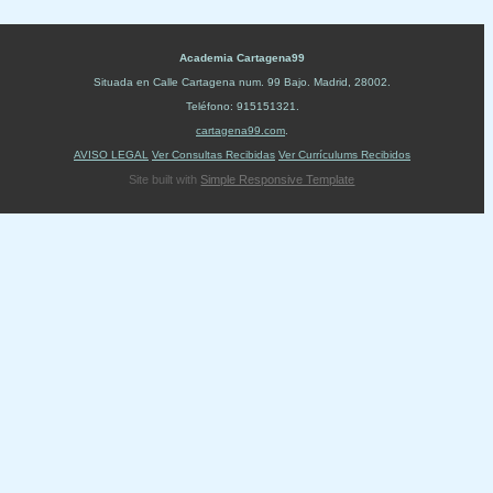
Academia Cartagena99
Situada en
Calle Cartagena num. 99 Bajo
.
Madrid
,
28002
.
Teléfono:
915151321
.
cartagena99.com
.
AVISO LEGAL
Ver Consultas Recibidas
Ver Currículums Recibidos
Site built with
Simple Responsive Template