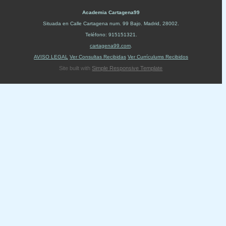
Academia Cartagena99
Situada en
Calle Cartagena num. 99 Bajo
.
Madrid
,
28002
.
Teléfono:
915151321
.
cartagena99.com
.
AVISO LEGAL
Ver Consultas Recibidas
Ver Currículums Recibidos
Site built with
Simple Responsive Template