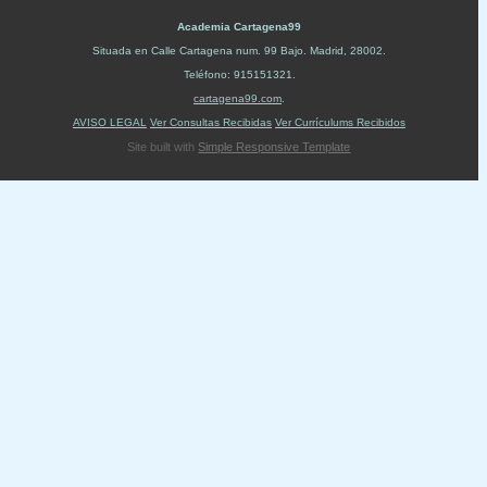
Academia Cartagena99
Situada en
Calle Cartagena num. 99 Bajo
.
Madrid
,
28002
.
Teléfono:
915151321
.
cartagena99.com
.
AVISO LEGAL
Ver Consultas Recibidas
Ver Currículums Recibidos
Site built with
Simple Responsive Template